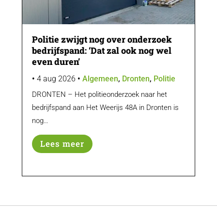
Politie zwijgt nog over onderzoek
Vi
bedrijfspand: ‘Dat zal ook nog wel
be
even duren’
on
•
4 aug 2026
•
Algemeen
,
Dronten
,
Politie
•
3
DRONTEN – Het politieonderzoek naar het
DRO
bedrijfspand aan Het Weerijs 48A in Dronten is
uit
nog…
Lees meer