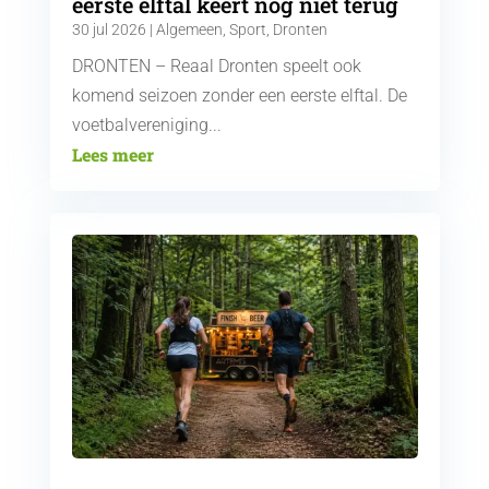
eerste elftal keert nog niet terug
30 jul 2026
|
Algemeen
,
Sport
,
Dronten
DRONTEN – Reaal Dronten speelt ook
komend seizoen zonder een eerste elftal. De
voetbalvereniging...
Lees meer