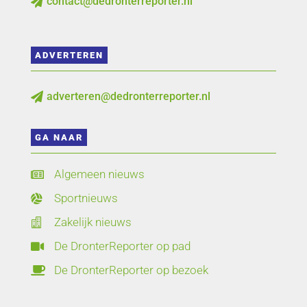
contact@dedronterreporter.nl

ADVERTEREN
adverteren@dedronterreporter.nl

GA NAAR
Algemeen nieuws

Sportnieuws

Zakelijk nieuws

De DronterReporter op pad

De DronterReporter op bezoek
