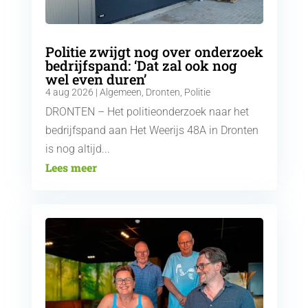
Politie zwijgt nog over onderzoek
bedrijfspand: ‘Dat zal ook nog
wel even duren’
4 aug 2026
|
Algemeen
,
Dronten
,
Politie
DRONTEN – Het politieonderzoek naar het
bedrijfspand aan Het Weerijs 48A in Dronten
is nog altijd...
Lees meer