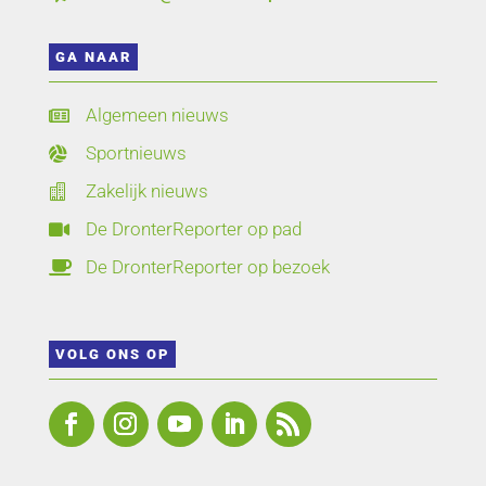
GA NAAR
Algemeen nieuws

Sportnieuws

Zakelijk nieuws

De DronterReporter op pad

De DronterReporter op bezoek

VOLG ONS OP