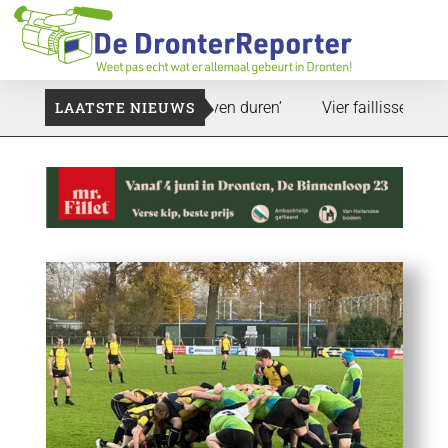
nd: ‘Dat zal ook nog wel even duren’
LAATSTE NIEUWS
Vier faillissementen in