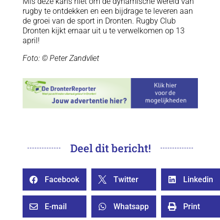
Mis deze kans niet om de dynamische wereld van
rugby te ontdekken en een bijdrage te leveren aan
de groei van de sport in Dronten. Rugby Club
Dronten kijkt ernaar uit u te verwelkomen op 13
april!
Foto: © Peter Zandvliet
Deel dit bericht!
Facebook
Twitter
Linkedin



E-mail
Whatsapp
Print


