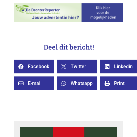
Deel dit bericht!
Facebook
Twitter
Linkedin



E-mail
Whatsapp
Print


