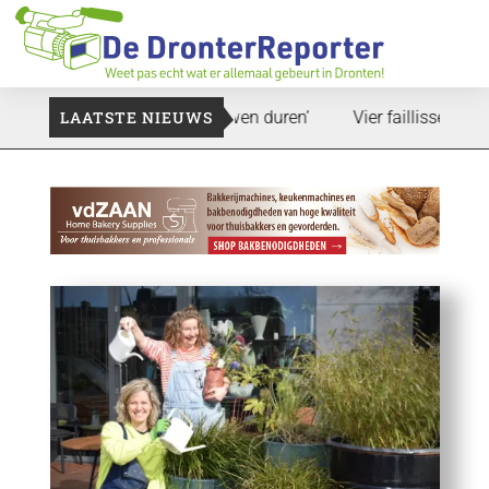
nd: ‘Dat zal ook nog wel even duren’
LAATSTE NIEUWS
Vier faillissementen in