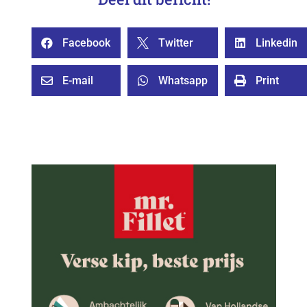
Facebook
Twitter
Linkedin



E-mail
Whatsapp
Print


