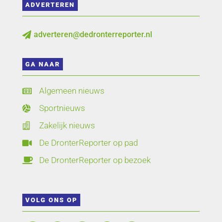
ADVERTEREN
adverteren@dedronterreporter.nl

GA NAAR
Algemeen nieuws

Sportnieuws

Zakelijk nieuws

De DronterReporter op pad

De DronterReporter op bezoek

VOLG ONS OP