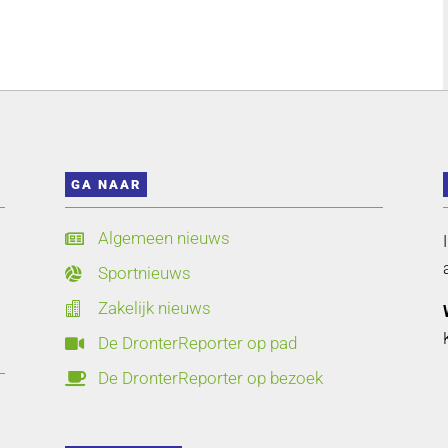
GA NAAR
Algemeen nieuws

Sportnieuws

Zakelijk nieuws

De DronterReporter op pad

De DronterReporter op bezoek
