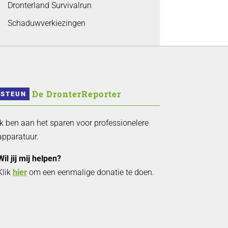
Dronterland Survivalrun
Schaduwverkiezingen
 De DronterReporter 
STEUN
Ik ben aan het sparen voor professionelere
apparatuur.
Wil jij mij helpen?
Klik
hier
om een eenmalige donatie te doen.