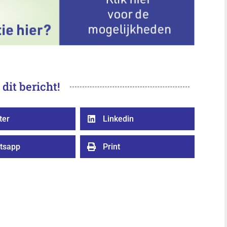
 dit bericht!
ter
Linkedin

tsapp
Print
