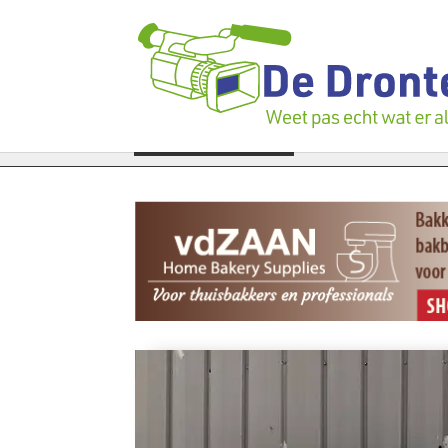
igen verloren te gaan: Voedselbank zoekt plukkers
LAATSTE NIEUWS
Politie 