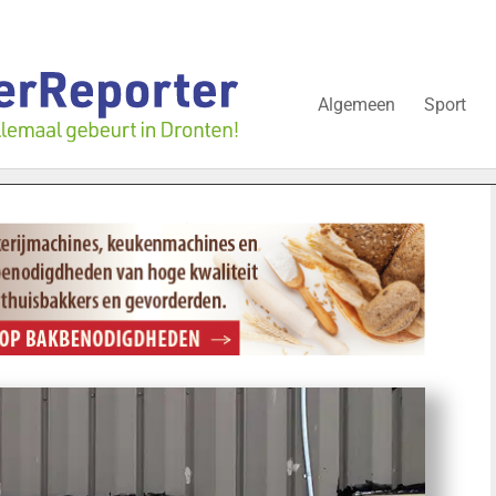
Algemeen
Sport
zwijgt nog over onderzoek bedrijfspand: ‘Dat zal ook nog wel even