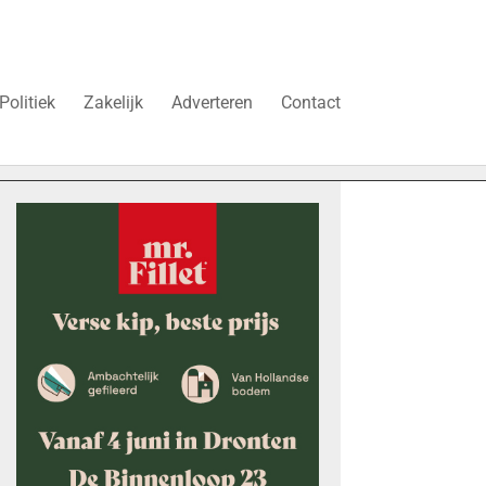
Politiek
Zakelijk
Adverteren
Contact
 duren’
Vier faillissementen in juli: deze bedrijven in Dront