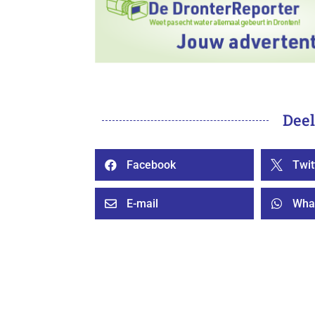
Deel
Facebook
Twit


E-mail
Wha

