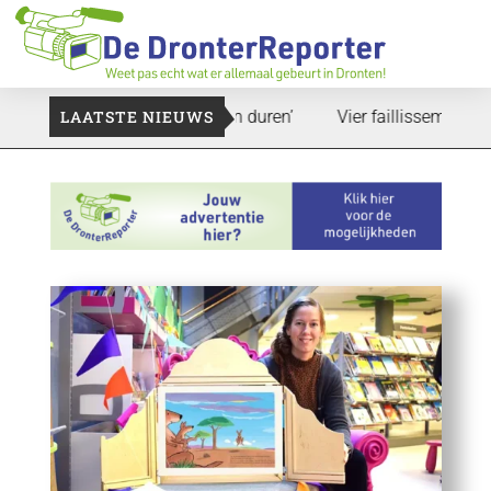
: ‘Dat zal ook nog wel even duren’
LAATSTE NIEUWS
Vier faillissementen in j