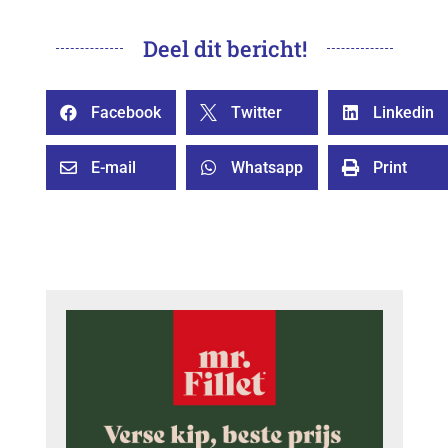
Deel dit bericht!
Facebook
Twitter
Linkedin



E-mail
Whatsapp
Print


