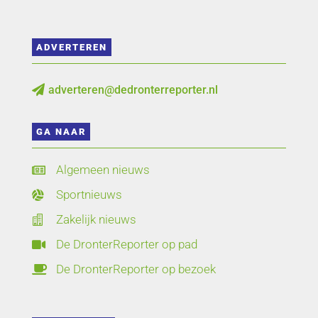
ADVERTEREN
adverteren@dedronterreporter.nl

GA NAAR
Algemeen nieuws

Sportnieuws

Zakelijk nieuws

De DronterReporter op pad

De DronterReporter op bezoek
