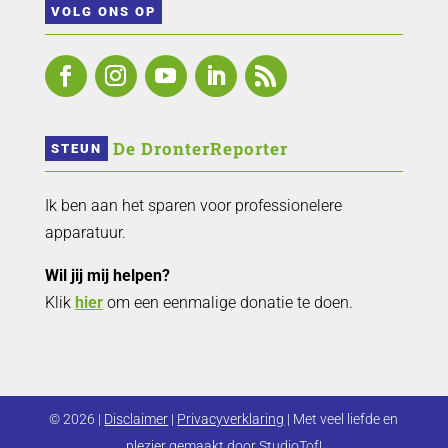
VOLG ONS OP
 De DronterReporter 
STEUN
Ik ben aan het sparen voor professionelere
apparatuur.
Wil jij mij helpen?
Klik
hier
om een eenmalige donatie te doen.
© 2026 |
Disclaimer
|
Privacyverklaring
| Met veel liefde en
plezier gemaakt door
StudioTof!