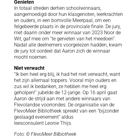
Genieten
In totaal streden dertien schoolwinnaars,
aangemoedigd door hun klasgenoten, leerkrachten
en ouders, in een bomvolle Meerpaal, om een
felgebeerde plaats in de provinciale finale. De jury,
met daarin onder meer winnaar van 2023 Noor de
Wit, gaf mee om “te genieten van het meedoen”.
Nadat alle deelnemers voorgelezen hadden, kwam
de jury tot oordeel dat Aaron zich de winnaar
mocht noemen.
Niet verwacht
“Ik ben heel erg blij, ik had het niet verwacht, want
het zijn allemaal toppers. Vooral mijn ouders en
zus wil ik bedanken, ze hebben me heel erg
geholpen!” jubelde de 12-jarige. Op 16 april gaat
Aaron de strijd aan met andere winnaars van
Flevolandse voorrondes. De organisatie van de
FlevoMeer Bibliotheek spreekt van een “bijzonder
geslaagd evenement” aldus
leesconsulent Leonie Thijs.
Foto: © FlevoMeer Bilbiotheek