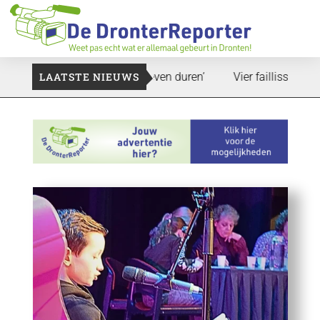
and: ‘Dat zal ook nog wel even duren’
LAATSTE NIEUWS
Vier faillissementen in