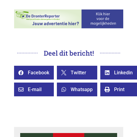
Deel dit bericht!
Facebook
Twitter
Linkedin



E-mail
Whatsapp
Print


