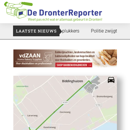
e gaan: Voedselbank zoekt plukkers
LAATSTE NIEUWS
Politie zwijgt nog over 