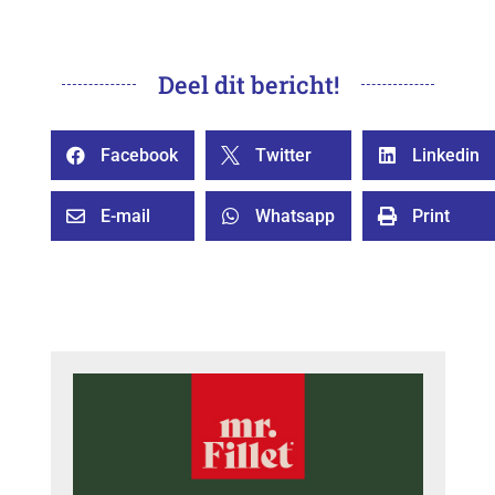
Deel dit bericht!
Facebook
Twitter
Linkedin



E-mail
Whatsapp
Print


