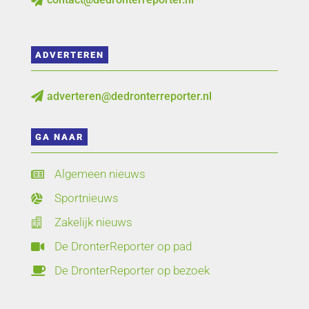
ADVERTEREN
adverteren@dedronterreporter.nl

GA NAAR
Algemeen nieuws

Sportnieuws

Zakelijk nieuws

De DronterReporter op pad

De DronterReporter op bezoek
