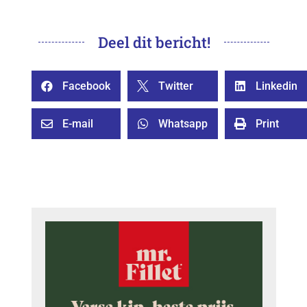
Deel dit bericht!
Facebook
Twitter
Linkedin



E-mail
Whatsapp
Print


