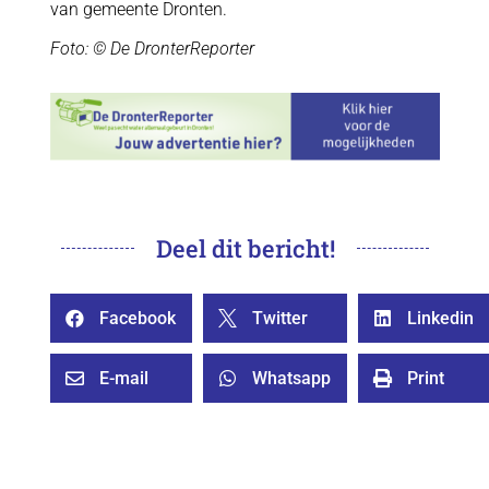
van gemeente Dronten.
Foto: © De DronterReporter
Deel dit bericht!
Facebook
Twitter
Linkedin



E-mail
Whatsapp
Print


