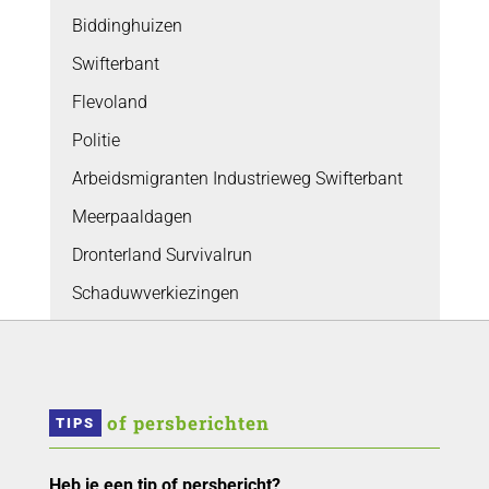
Biddinghuizen
Swifterbant
Flevoland
Politie
Arbeidsmigranten Industrieweg Swifterbant
Meerpaaldagen
Dronterland Survivalrun
Schaduwverkiezingen
 of persberichten
TIPS
Heb je een tip of persbericht?