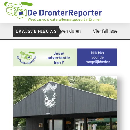
nd: ‘Dat zal ook nog wel even duren’
LAATSTE NIEUWS
Vier faillissementen in 