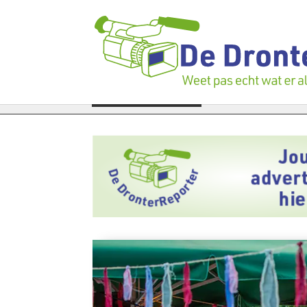
oek bedrijfspand: ‘Dat zal ook nog wel even duren’
LAATSTE NIEUWS
Vier fail