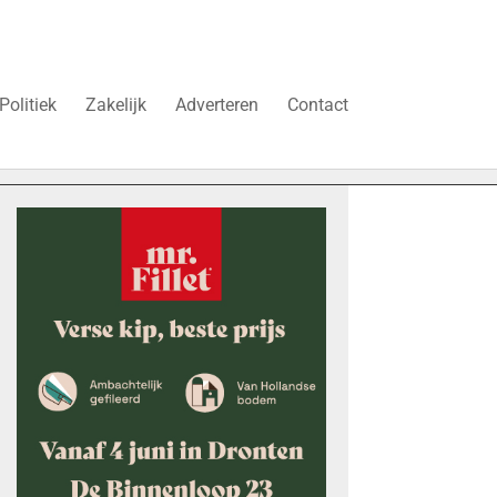
Politiek
Zakelijk
Adverteren
Contact
“Schrap deze belasting, anders stokt de woningbouw in Dro