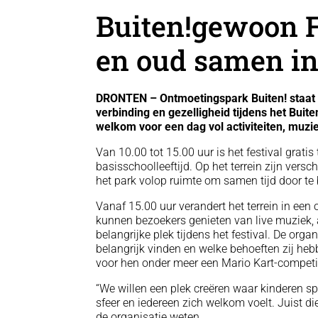
Buiten!gewoon F
en oud samen in
DRONTEN – Ontmoetingspark Buiten! staat op
verbinding en gezelligheid tijdens het Buite
welkom voor een dag vol activiteiten, muz
Van 10.00 tot 15.00 uur is het festival grati
basisschoolleeftijd. Op het terrein zijn versc
het park volop ruimte om samen tijd door te
Vanaf 15.00 uur verandert het terrein in een
kunnen bezoekers genieten van live muziek, a
belangrijke plek tijdens het festival. De org
belangrijk vinden en welke behoeften zij he
voor hen onder meer een Mario Kart-competit
“We willen een plek creëren waar kinderen s
sfeer en iedereen zich welkom voelt. Juist die
de organisatie weten.