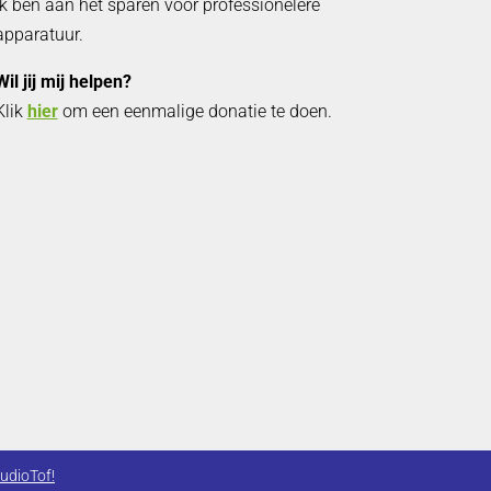
Ik ben aan het sparen voor professionelere
apparatuur.
Wil jij mij helpen?
Klik
hier
om een eenmalige donatie te doen.
udioTof!