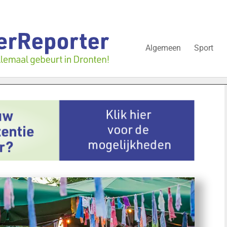
Algemeen
Sport
lissementen in juli: deze bedrijven in Dronten gingen kopje onder