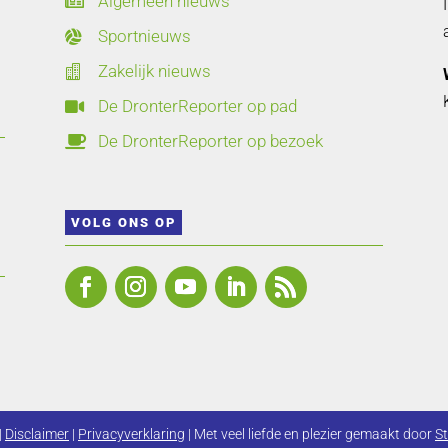
Algemeen nieuws

Sportnieuws

Zakelijk nieuws

De DronterReporter op pad

De DronterReporter op bezoek

VOLG ONS OP
|
Disclaimer
|
Privacyverklaring
| Met veel liefde en plezier gemaakt door
St