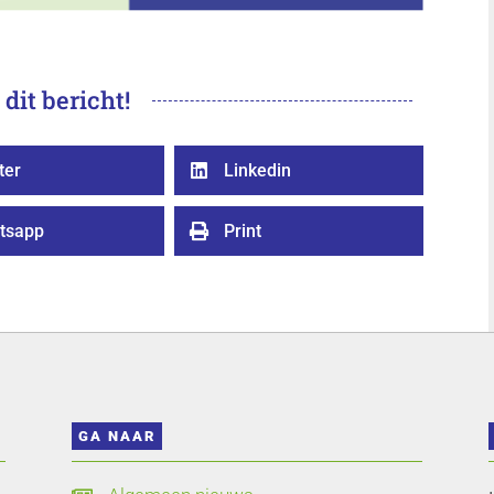
 dit bericht!
ter
Linkedin

tsapp
Print

GA NAAR