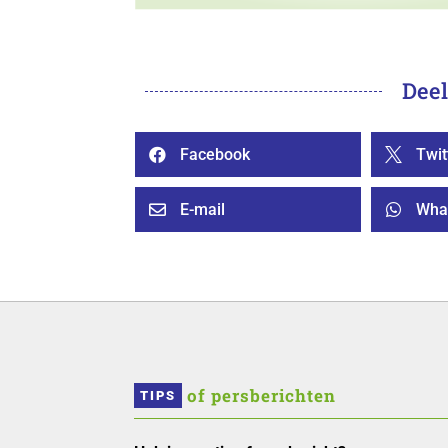
Deel
Facebook
Twit


E-mail
Wha


 of persberichten
TIPS