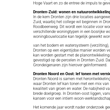
Hoge Vaart en zo de entree de impuls te geve
Dronten-Zuid: wonen en natuurontwikkelin
In de kern Dronten zijn drie locaties aangew
Zuid, waarbij het college wil beginnen in Dro
Roodbeenweg. Dit wordt een locatie voor wo
verschillende woningtypen in een bosrijke w
woningbouwlocatie kan tegelijk gewerkt wo
van het bodem en watersysteem (verzilting)
Dronten op een eigentijdse manier worden v
kan worden gestart met de planontwikkeling
gevestigd op de percelen in Dronten-Zuid. Da
Grondeigenaren zijn hierover geïnformeerd.
Dronten Noord en Oost: lef tonen met ver
Dronten Noord is samen met herontwikkeling
waar Dronten lef kan tonen met een mix van 
kwaliteit van groen en water. De nabijheid va
brede doelgroep. In Dronten-oost liggen, vanw
kansen voor een intiem woon-werklandschap
Het komende jaar wordt nader onderzoek ge