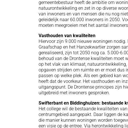
gemeentebestuur heeft de ambitie om wonin
natuurontwikkeling en zet in op diverse 
van inwoners en van mensen die nu nog niet 
geleidelijk naar 60.000 inwoners in 2050. V
moeten meegroeien met het aantal inwoners
Vasthouden van kwaliteiten
Hiervoor zijn 9.000 nieuwe woningen nodig.
Graafschap en het Hanzekwartier zorgen sam
gerealiseerd, zijn tot 2050 nog ca. 5.000-6.
behoud van de Drontense kwaliteiten moet wor
op het vlak van klimaat, natuurontwikkeling,
opgaven strijden om ruimte en er moet dus 
passen op welke plek. Als een gebied kan w
heeft dat de voorkeur. Het vasthouden en inze
uitgangspunt. De Drontense principes zijn hier
uitgebreid met inwoners gesproken.
Swifterbant en Biddinghuizen: bestaande k
Het college wil de bestaande kwaliteiten van
centrumgebied aangepakt. Daar liggen de ka
die manier kunnen woningen worden toegevo
een visie op de entree. Via herontwikkeling 