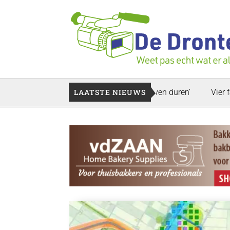
drijfspand: ‘Dat zal ook nog wel even duren’
LAATSTE NIEUWS
Vier faillissem