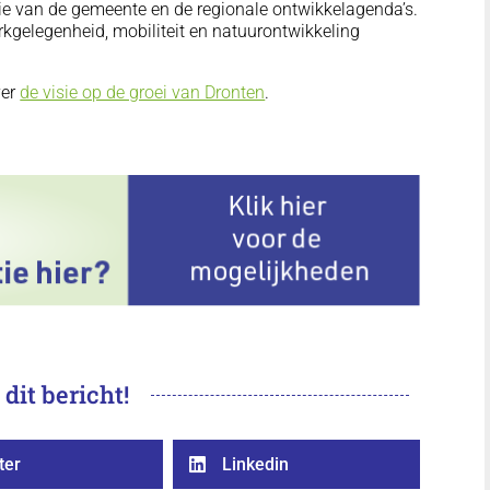
ie van de gemeente en de regionale ontwikkelagenda’s.
kgelegenheid, mobiliteit en natuurontwikkeling
ver
de visie op de groei van Dronten
.
 dit bericht!
ter
Linkedin
