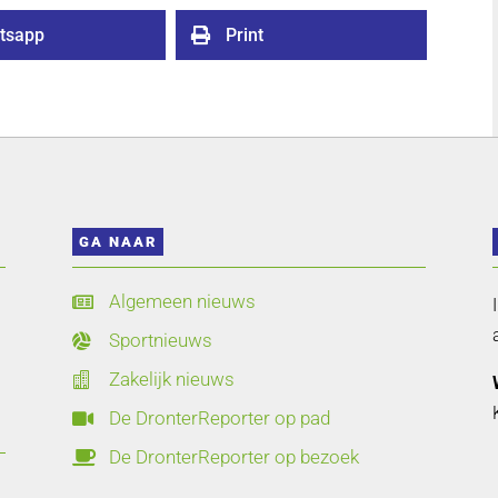
tsapp
Print

GA NAAR
Algemeen nieuws

Sportnieuws

Zakelijk nieuws

De DronterReporter op pad

De DronterReporter op bezoek
