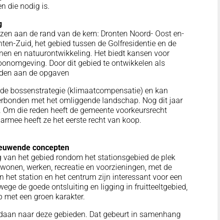
n die nodig is.
g
ezen aan de rand van de kern: Dronten Noord- Oost en-
nten-Zuid, het gebied tussen de Golfresidentie en de
nen en natuurontwikkeling. Het biedt kansen voor
oonomgeving. Door dit gebied te ontwikkelen als
rden aan de opgaven
, de bossenstrategie (klimaatcompensatie) en kan
erbonden met het omliggende landschap. Nog dit jaar
. Om die reden heeft de gemeente voorkeursrecht
armee heeft ze het eerste recht van koop.
nieuwende concepten
 van het gebied rondom het stationsgebied de plek
wonen, werken, recreatie en voorzieningen, met de
n het station en het centrum zijn interessant voor een
ege de goede ontsluiting en ligging in fruitteeltgebied,
 met een groen karakter.
daan naar deze gebieden. Dat gebeurt in samenhang