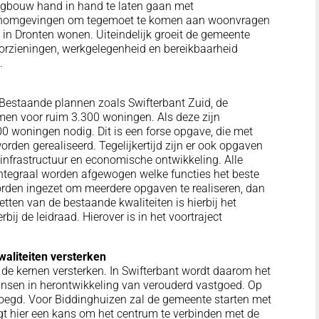
gbouw hand in hand te laten gaan met
woonomgevingen om tegemoet te komen aan woonvragen
in Dronten wonen. Uiteindelijk groeit de gemeente
oorzieningen, werkgelegenheid en bereikbaarheid
.
 Bestaande plannen zoals Swifterbant Zuid, de
en voor ruim 3.300 woningen. Als deze zijn
000 woningen nodig. Dit is een forse opgave, die met
den gerealiseerd. Tegelijkertijd zijn er ook opgaven
 infrastructuur en economische ontwikkeling. Alle
integraal worden afgewogen welke functies het beste
orden ingezet om meerdere opgaven te realiseren, dan
tten van de bestaande kwaliteiten is hierbij het
bij de leidraad. Hierover is in het voortraject
waliteiten versterken
 de kernen versterken. In Swifterbant wordt daarom het
nsen in herontwikkeling van verouderd vastgoed. Op
egd. Voor Biddinghuizen zal de gemeente starten met
ligt hier een kans om het centrum te verbinden met de