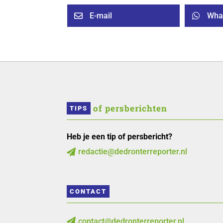
E-mail
Wha


 of persberichten
TIPS
Heb je een tip of persbericht?
redactie@dedronterreporter.nl

CONTACT
contact@dedronterreporter.nl
