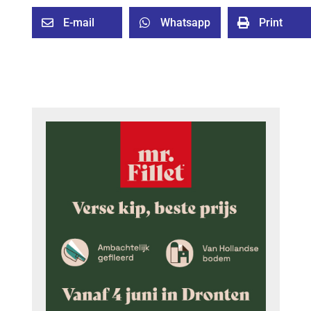
E-mail
Whatsapp
Print


