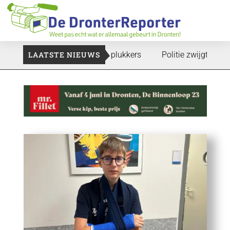
e gaan: Voedselbank zoekt plukkers
LAATSTE NIEUWS
Politie zwijgt nog over 