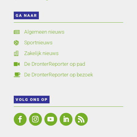
GA NAAR
Algemeen nieuws

Sportnieuws

Zakelijk nieuws

De DronterReporter op pad

De DronterReporter op bezoek

VOLG ONS OP