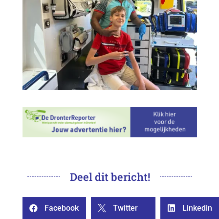
Deel dit bericht!
Facebook
Twitter
Linkedin


