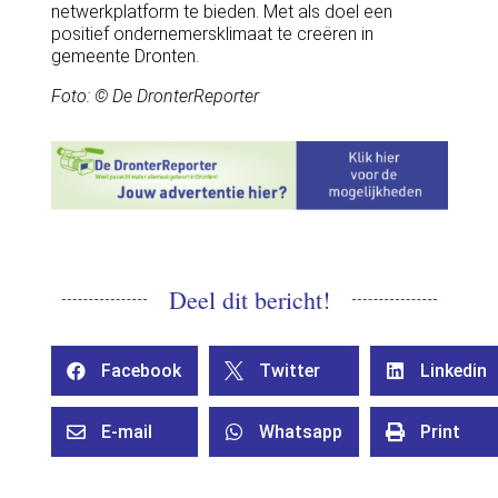
netwerkplatform te bieden. Met als doel een
positief ondernemersklimaat te creëren in
gemeente Dronten.
Foto: © De DronterReporter
Deel dit bericht!
Facebook
Twitter
Linkedin



E-mail
Whatsapp
Print


