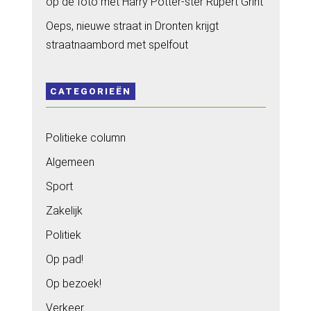
op de foto met Harry Potter-ster Rupert Grint
Oeps, nieuwe straat in Dronten krijgt
straatnaambord met spelfout
CATEGORIEËN
Politieke column
Algemeen
Sport
Zakelijk
Politiek
Op pad!
Op bezoek!
Verkeer