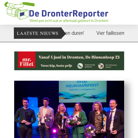
 ‘Dat zal ook nog wel even duren’
LAATSTE NIEUWS
Vier faillissementen in jul