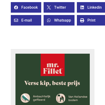
Facebook
Twitter
Linkedin



E-mail
Whatsapp
Print


