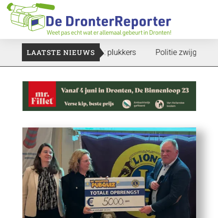
te gaan: Voedselbank zoekt plukkers
LAATSTE NIEUWS
Politie zwijgt nog over