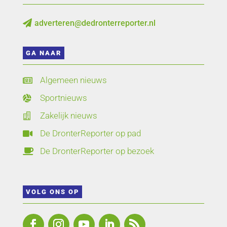
adverteren@dedronterreporter.nl

GA NAAR
Algemeen nieuws

Sportnieuws

Zakelijk nieuws

De DronterReporter op pad

De DronterReporter op bezoek

VOLG ONS OP