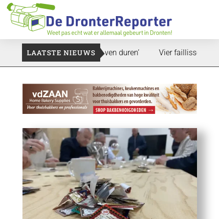
and: ‘Dat zal ook nog wel even duren’
LAATSTE NIEUWS
Vier faillissementen in