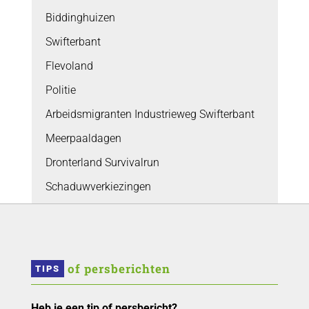
Biddinghuizen
Swifterbant
Flevoland
Politie
Arbeidsmigranten Industrieweg Swifterbant
Meerpaaldagen
Dronterland Survivalrun
Schaduwverkiezingen
 of persberichten
TIPS
Heb je een tip of persbericht?