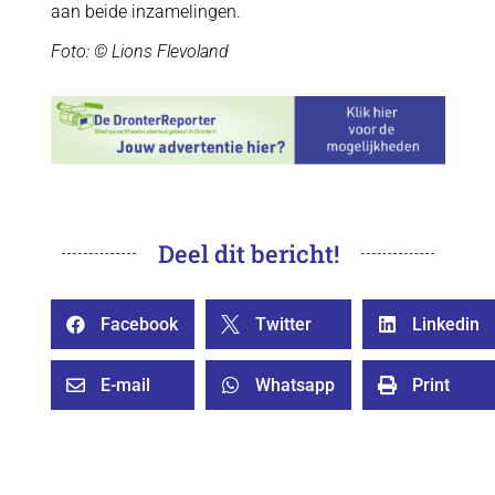
aan beide inzamelingen.
Foto: © Lions Flevoland
Deel dit bericht!
Facebook
Twitter
Linkedin



E-mail
Whatsapp
Print


