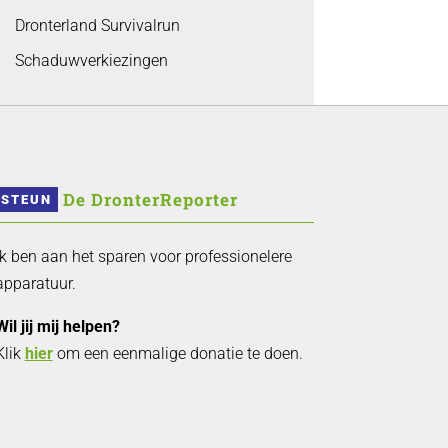
Dronterland Survivalrun
Schaduwverkiezingen
 De DronterReporter 
STEUN
Ik ben aan het sparen voor professionelere
apparatuur.
Wil jij mij helpen?
Klik
hier
om een eenmalige donatie te doen.