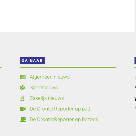
GA NAAR
Algemeen nieuws

Sportnieuws

Zakelijk nieuws

De DronterReporter op pad

De DronterReporter op bezoek
