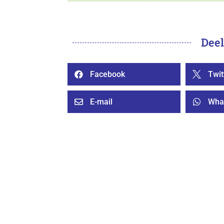
Deel
Facebook
Twit


E-mail
Wha

