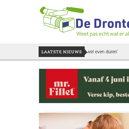
rzoek bedrijfspand: ‘Dat zal ook nog wel even duren’
LAATSTE NIEUWS
Vier fa