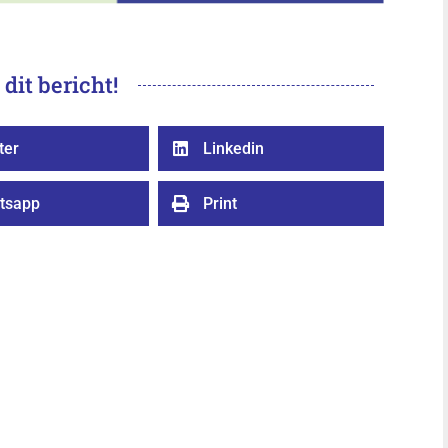
 dit bericht!
ter
Linkedin

tsapp
Print
