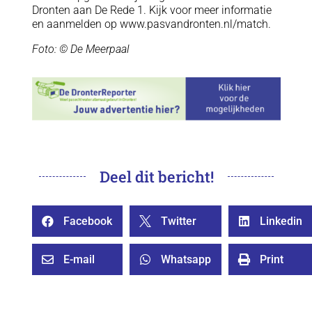
Dronten aan De Rede 1. Kijk voor meer informatie
en aanmelden op www.pasvandronten.nl/match.
Foto: © De Meerpaal
Deel dit bericht!
Facebook
Twitter
Linkedin



E-mail
Whatsapp
Print


