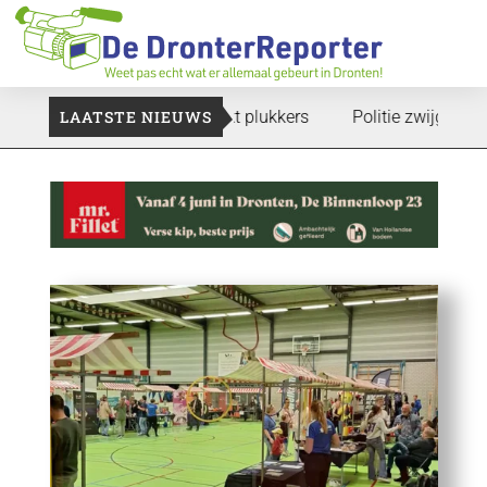
 te gaan: Voedselbank zoekt plukkers
LAATSTE NIEUWS
Politie zwijgt nog ove