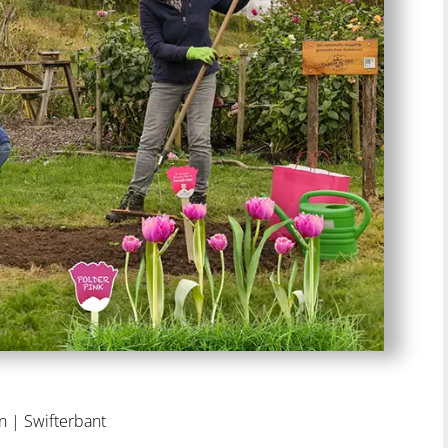
n
|
Swifterbant