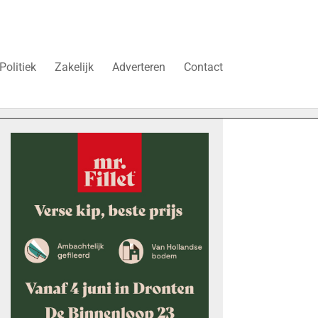
Politiek
Zakelijk
Adverteren
Contact
uren’
Vier faillissementen in juli: deze bedrijven in Dronten