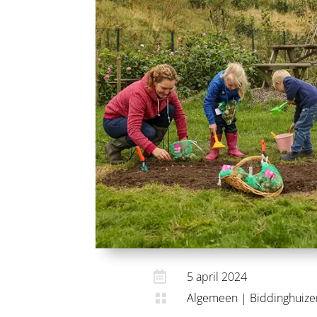

5 april 2024
Algemeen
|
Biddinghuize
