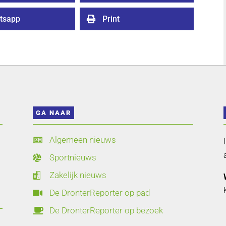
tsapp
Print

GA NAAR
Algemeen nieuws

Sportnieuws

Zakelijk nieuws

De DronterReporter op pad

De DronterReporter op bezoek
