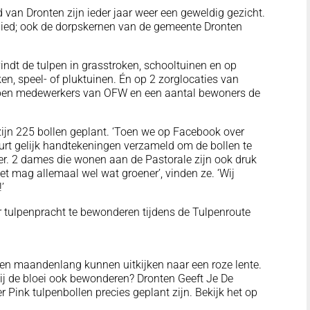
d van Dronten zijn ieder jaar weer een geweldig gezicht.
ngebied; ook de dorpskernen van de gemeente Dronten
vindt de tulpen in grasstroken, schooltuinen en op
n, speel- of pluktuinen. Én op 2 zorglocaties van
ben medewerkers van OFW en een aantal bewoners de
zijn 225 bollen geplant. ‘Toen we op Facebook over
uurt gelijk handtekeningen verzameld om de bollen te
ter. 2 dames die wonen aan de Pastorale zijn ook druk
et mag allemaal wel wat groener’, vinden ze. ‘Wij
’
r tulpenpracht te bewonderen tijdens de Tulpenroute
n maandenlang kunnen uitkijken naar een roze lente.
jij de bloei ook bewonderen? Dronten Geeft Je De
 Pink tulpenbollen precies geplant zijn. Bekijk het op