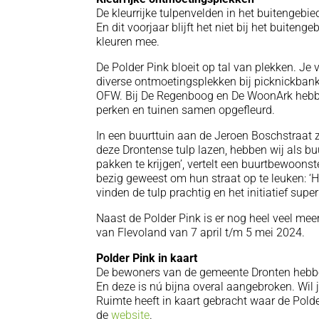
De kleurrijke tulpenvelden in het buitengebie
En dit voorjaar blijft het niet bij het buite
kleuren mee.
De Polder Pink bloeit op tal van plekken. Je 
diverse ontmoetingsplekken bij picknickbanke
OFW. Bij De Regenboog en De WoonArk heb
perken en tuinen samen opgefleurd.
In een buurttuin aan de Jeroen Boschstraat 
deze Drontense tulp lazen, hebben wij als b
pakken te krijgen’, vertelt een buurtbewoons
bezig geweest om hun straat op te leuken: ‘H
vinden de tulp prachtig en het initiatief super!
Naast de Polder Pink is er nog heel veel mee
van Flevoland van 7 april t/m 5 mei 2024.
Polder Pink in kaart
De bewoners van de gemeente Dronten hebbe
En deze is nú bijna overal aangebroken. Wil 
Ruimte heeft in kaart gebracht waar de Polder
de
website
.