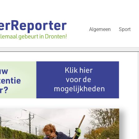
Algemeen
Sport
ijgt nog over onderzoek bedrijfspand: ‘Dat zal ook nog wel even d