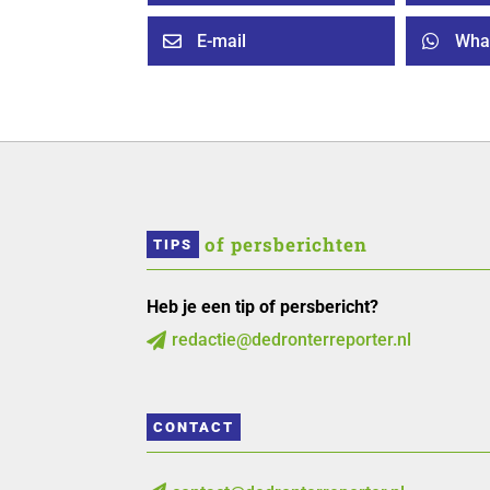
E-mail
Wha


 of persberichten
TIPS
Heb je een tip of persbericht?
redactie@dedronterreporter.nl

CONTACT