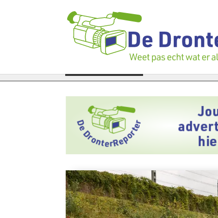
en verloren te gaan: Voedselbank zoekt plukkers
LAATSTE NIEUWS
Politie zw