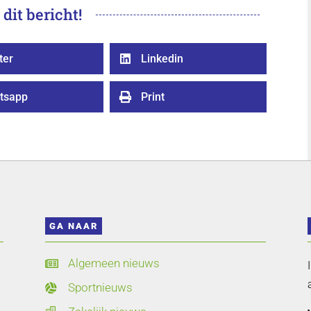
 dit bericht!
ter
Linkedin

tsapp
Print

GA NAAR
Algemeen nieuws

Sportnieuws
