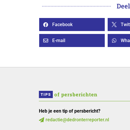
Deel
Facebook
Twit


E-mail
Wha


 of persberichten
TIPS
Heb je een tip of persbericht?
redactie@dedronterreporter.nl
