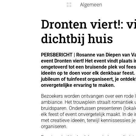
Algemeen

Dronten viert!: v
dichtbij huis
PERSBERICHT | Rosanne van Diepen van Van
event Dronten viert! Het event vindt plaats
omgetoverd tot een bruisende plek vol feest
ideeën op te doen voor elk denkbaar feest. 
jubileum of tuinfeest organiseert, je ontd
onvergetelijke ervaring te maken.
Bezoekers worden ontvangen over een rode lo
ambiance. Het trouwplein straalt romantiek u
bruidsparen. Ondertussen presenteren (loka
elk feest of event onvergetelijk maakt. In de
met creatieve ideeën, terwijl kennissessies je
organiseren.