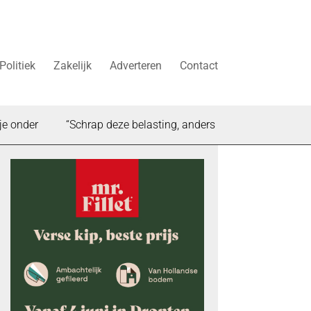
Politiek
Zakelijk
Adverteren
Contact
er
“Schrap deze belasting, anders stokt de woningbouw in D