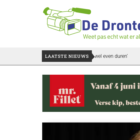
erzoek bedrijfspand: ‘Dat zal ook nog wel even duren’
LAATSTE NIEUWS
Vier f