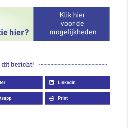
 dit bericht!
ter
Linkedin

tsapp
Print
