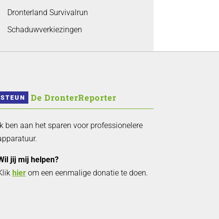
Dronterland Survivalrun
Schaduwverkiezingen
 De DronterReporter 
STEUN
Ik ben aan het sparen voor professionelere
apparatuur.
Wil jij mij helpen?
Klik
hier
om een eenmalige donatie te doen.