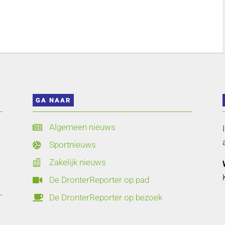
GA NAAR
Algemeen nieuws

Sportnieuws

Zakelijk nieuws

De DronterReporter op pad

De DronterReporter op bezoek
