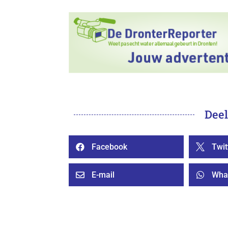
Deel
Facebook
Twit


E-mail
Wha

