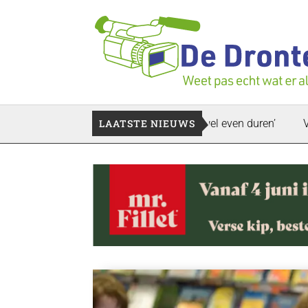
ek bedrijfspand: ‘Dat zal ook nog wel even duren’
LAATSTE NIEUWS
Vier faill