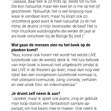
“Jaaaaa, daar ben ik zó trots op. Beste tot nu toe.
Die kon natuurlijk maar één keer en is me op het lijf
geschreven. Natuurlijk: het is een knipoog naar
waar ik vandaan kom, maar hij klopt ook zo
ontzettend goed want ik heet natuurlijk zo én het
ritme, de drums is mijn levensader, de beat! Het is
mijn muzikale autobiografie die eerder dit jaar al
als boek verscheen bij de Bezige Bij (red.).”
Wat gaan de mensen zien nu het boek op de
planken komt?
“Nou, vooral ook horen! Het wordt het eerste LIVE
luisterboek van de wereld, denk ik. Het luis-terboek
van mijn boek is bewust niet uitgebracht omdat ik
dat LIVE in de theaters ga doen, maar dan nog veel
rijker dan een voorgelezen luisterboek normaal is,
met uiteraard livemuziek, zang, comedy, verhalen
en veel uniek foto- en videomateriaal.”
Je drumt zelf neem ik aan?
“Jazeker, maar ik speel ook piano, zing en gebruik
mijn loop-station, een fantastisch sample ap-
paraat, om live beats mee te maken. Ook neem ik