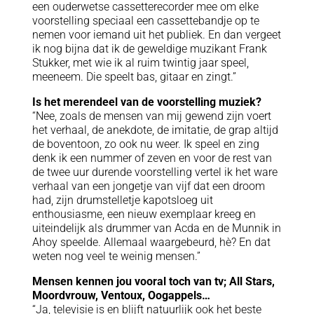
een ouderwetse cassetterecorder mee om elke
voorstelling speciaal een cassettebandje op te
nemen voor iemand uit het publiek. En dan vergeet
ik nog bijna dat ik de geweldige muzikant Frank
Stukker, met wie ik al ruim twintig jaar speel,
meeneem. Die speelt bas, gitaar en zingt.”
Is het merendeel van de voorstelling muziek?
“Nee, zoals de mensen van mij gewend zijn voert
het verhaal, de anekdote, de imitatie, de grap altijd
de boventoon, zo ook nu weer. Ik speel en zing
denk ik een nummer of zeven en voor de rest van
de twee uur durende voorstelling vertel ik het ware
verhaal van een jongetje van vijf dat een droom
had, zijn drumstelletje kapotsloeg uit
enthousiasme, een nieuw exemplaar kreeg en
uiteindelijk als drummer van Acda en de Munnik in
Ahoy speelde. Allemaal waargebeurd, hè? En dat
weten nog veel te weinig mensen.”
Mensen kennen jou vooral toch van tv; All Stars,
Moordvrouw, Ventoux, Oogappels…
“Ja, televisie is en blijft natuurlijk ook het beste