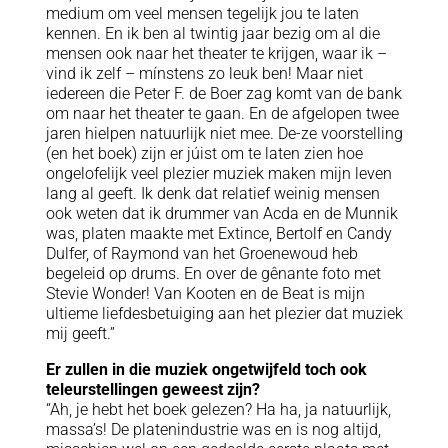
medium om veel mensen tegelijk jou te laten
kennen. En ik ben al twintig jaar bezig om al die
mensen ook naar het theater te krijgen, waar ik –
vind ik zelf – mínstens zo leuk ben! Maar niet
iedereen die Peter F. de Boer zag komt van de bank
om naar het theater te gaan. En de afgelopen twee
jaren hielpen natuurlijk niet mee. De-ze voorstelling
(en het boek) zijn er júist om te laten zien hoe
ongelofelijk veel plezier muziek maken mijn leven
lang al geeft. Ik denk dat relatief weinig mensen
ook weten dat ik drummer van Acda en de Munnik
was, platen maakte met Extince, Bertolf en Candy
Dulfer, of Raymond van het Groenewoud heb
begeleid op drums. En over de gênante foto met
Stevie Wonder! Van Kooten en de Beat is mijn
ultieme liefdesbetuiging aan het plezier dat muziek
mij geeft.”
Er zullen in die muziek ongetwijfeld toch ook
teleurstellingen geweest zijn?
“Ah, je hebt het boek gelezen? Ha ha, ja natuurlijk,
massa’s! De platenindustrie was en is nog altijd,