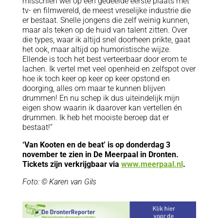
misschien wel op een gedeelde eerste plaats met
tv- en filmwereld, de meest vreselijke industrie die
er bestaat. Snelle jongens die zelf weinig kunnen,
maar als teken op de huid van talent zitten. Over
die types, waar ik altijd snel doorheen prikte, gaat
het ook, maar altijd op humoristische wijze.
Ellende is toch het best verteerbaar door erom te
lachen. Ik vertel met veel openheid en zelfspot over
hoe ik toch keer op keer op keer opstond en
doorging, alles om maar te kunnen blijven
drummen! En nu schep ik dus uiteindelijk mijn
eigen show waarin ik daarover kan vertellen én
drummen. Ik heb het mooiste beroep dat er
bestaat!”
‘Van Kooten en de beat’ is op donderdag 3
november te zien in De Meerpaal in Dronten.
Tickets zijn verkrijgbaar via
www.meerpaal.nl
.
Foto: © Karen van Gils