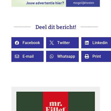
Deel dit bericht!
Facebook
Twitter
Linkedin



E-mail
Whatsapp
Print


