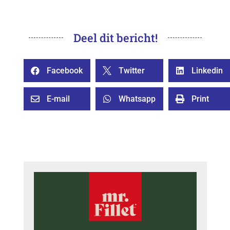
Deel dit bericht!
Facebook
Twitter
Linkedin



E-mail
Whatsapp
Print


