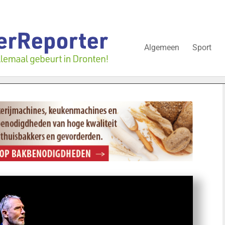
Algemeen
Sport
illissementen in juli: deze bedrijven in Dronten gingen kopje onde