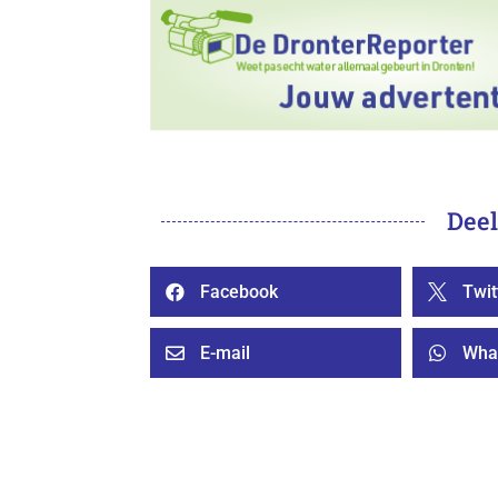
Deel
Facebook
Twit


E-mail
Wha

