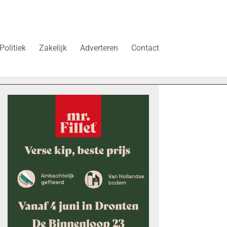
Politiek
Zakelijk
Adverteren
Contact
r
“Schrap deze belasting, anders stokt de woningbouw in Dr