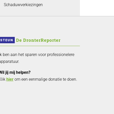
Schaduwverkiezingen
 De DronterReporter 
STEUN
Ik ben aan het sparen voor professionelere
apparatuur.
Wil jij mij helpen?
Klik
hier
om een eenmalige donatie te doen.