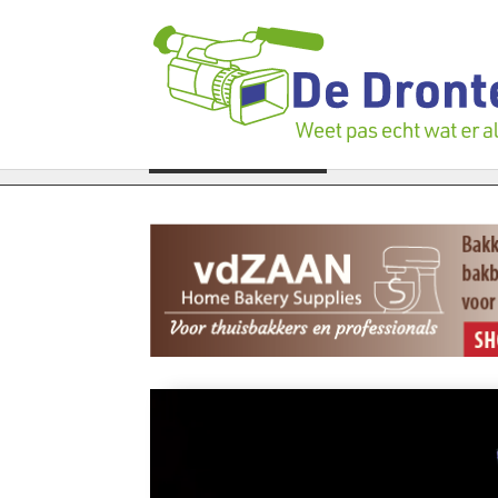
rzoek bedrijfspand: ‘Dat zal ook nog wel even duren’
LAATSTE NIEUWS
Vier fa