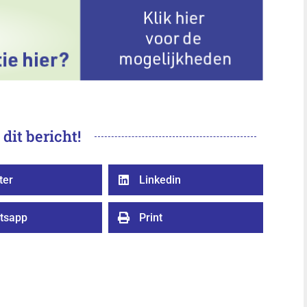
 dit bericht!
ter
Linkedin

tsapp
Print
