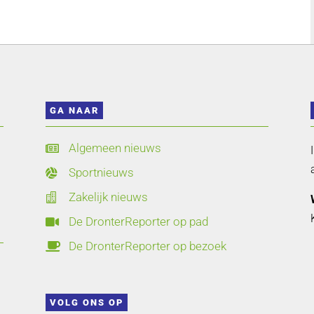
GA NAAR
Algemeen nieuws

Sportnieuws

Zakelijk nieuws

De DronterReporter op pad

De DronterReporter op bezoek

VOLG ONS OP