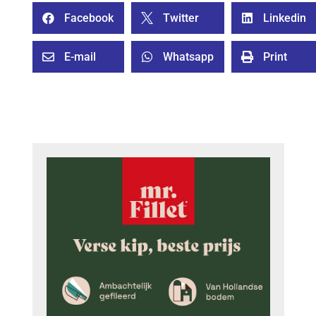
Facebook
Twitter
Linkedin



E-mail
Whatsapp
Print


