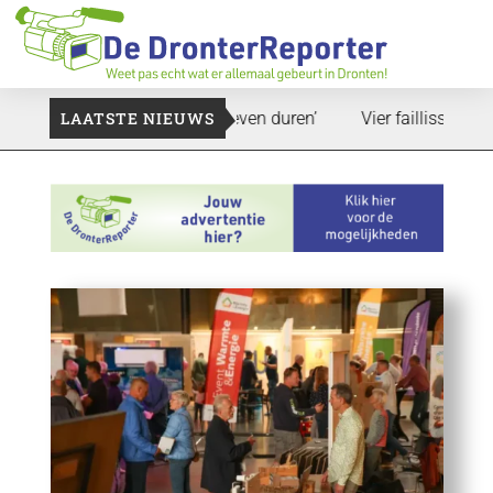
and: ‘Dat zal ook nog wel even duren’
LAATSTE NIEUWS
Vier faillissementen in