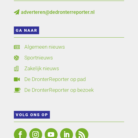
adverteren@dedronterreporter.nl

GA NAAR
Algemeen nieuws

Sportnieuws

Zakelijk nieuws

De DronterReporter op pad

De DronterReporter op bezoek

VOLG ONS OP