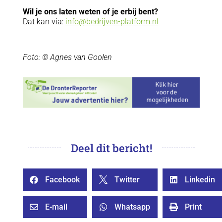
Wil je ons laten weten of je erbij bent?
Dat kan via:
info@bedrijven-platform.nl
Foto: © Agnes van Goolen
Deel dit bericht!
Facebook
Twitter
Linkedin



E-mail
Whatsapp
Print


