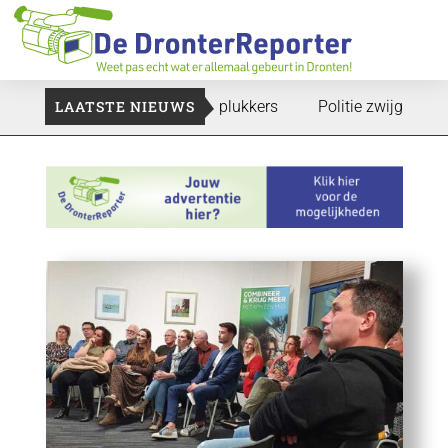
te gaan: Voedselbank zoekt plukkers
LAATSTE NIEUWS
Politie zwijgt nog over