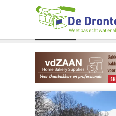
oek bedrijfspand: ‘Dat zal ook nog wel even duren’
LAATSTE NIEUWS
Vier fail