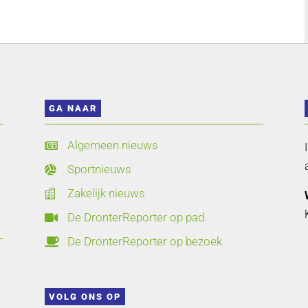
GA NAAR
Algemeen nieuws

Sportnieuws

Zakelijk nieuws

De DronterReporter op pad

De DronterReporter op bezoek

VOLG ONS OP