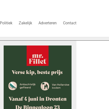
Politiek
Zakelijk
Adverteren
Contact
“Schrap deze belasting, anders stokt de woningbouw in Dro