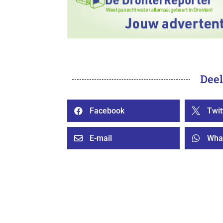
Deel
Facebook
Twit


E-mail
Wha

