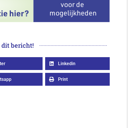
 dit bericht!
ter
Linkedin

tsapp
Print
