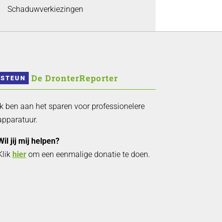
Schaduwverkiezingen
 De DronterReporter 
STEUN
Ik ben aan het sparen voor professionelere
apparatuur.
Wil jij mij helpen?
Klik
hier
om een eenmalige donatie te doen.