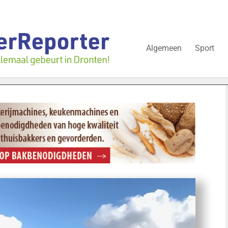
Algemeen
Sport
lissementen in juli: deze bedrijven in Dronten gingen kopje onder