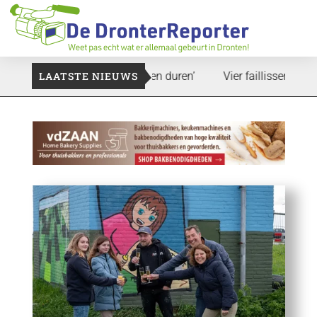
: ‘Dat zal ook nog wel even duren’
LAATSTE NIEUWS
Vier faillissementen in j