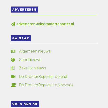
ADVERTEREN
adverteren@dedronterreporter.nl

GA NAAR
Algemeen nieuws

Sportnieuws

Zakelijk nieuws

De DronterReporter op pad

De DronterReporter op bezoek

VOLG ONS OP