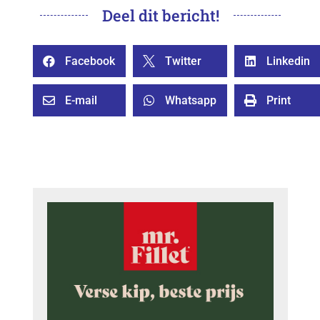
Deel dit bericht!
Facebook
Twitter
Linkedin



E-mail
Whatsapp
Print


