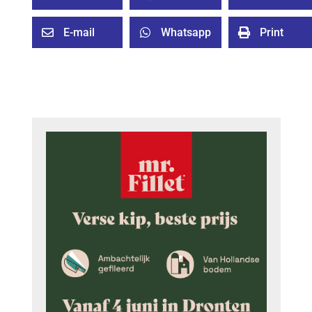
E-mail
Whatsapp
Print


