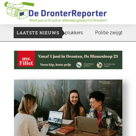
e gaan: Voedselbank zoekt plukkers
LAATSTE NIEUWS
Politie zwijgt nog over 