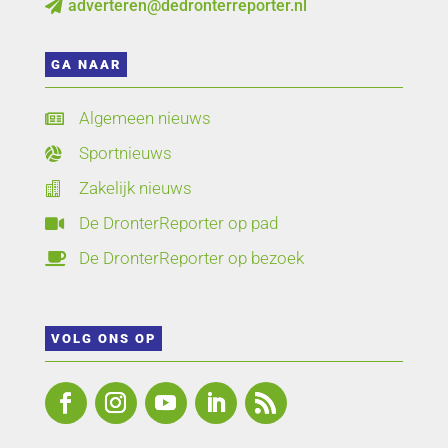
adverteren@dedronterreporter.nl

GA NAAR
Algemeen nieuws

Sportnieuws

Zakelijk nieuws

De DronterReporter op pad

De DronterReporter op bezoek

VOLG ONS OP