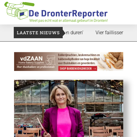
: ‘Dat zal ook nog wel even duren’
LAATSTE NIEUWS
Vier faillissementen in j