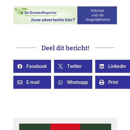
Deel dit bericht!
Facebook
Twitter
Linkedin



E-mail
Whatsapp
Print


