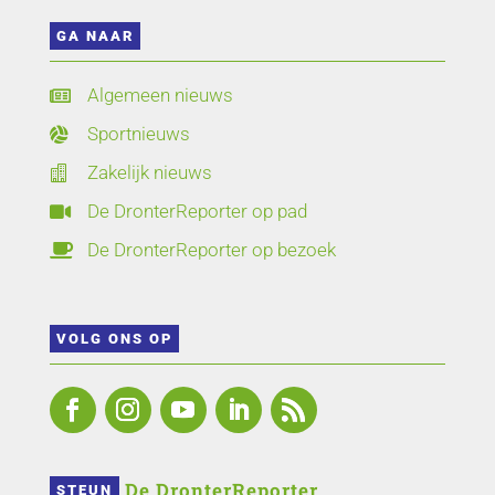
GA NAAR
Algemeen nieuws

Sportnieuws

Zakelijk nieuws

De DronterReporter op pad

De DronterReporter op bezoek

VOLG ONS OP
 De DronterReporter 
STEUN