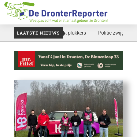
te gaan: Voedselbank zoekt plukkers
LAATSTE NIEUWS
Politie zwijgt nog over