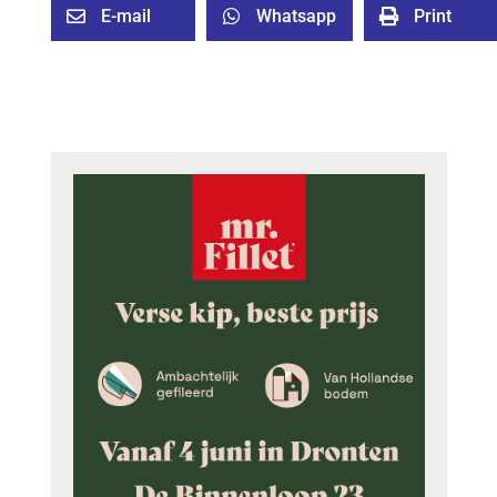
E-mail
Whatsapp
Print


