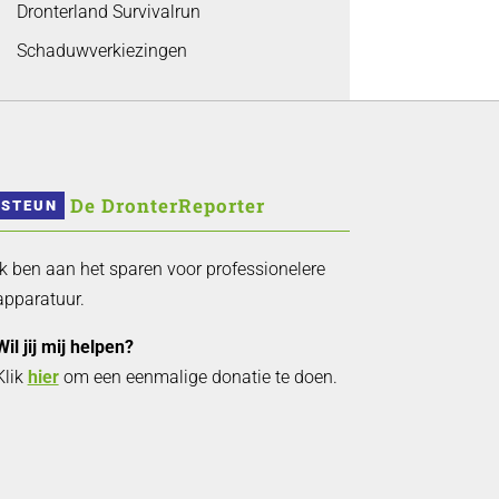
Dronterland Survivalrun
Schaduwverkiezingen
 De DronterReporter 
STEUN
Ik ben aan het sparen voor professionelere
apparatuur.
Wil jij mij helpen?
Klik
hier
om een eenmalige donatie te doen.