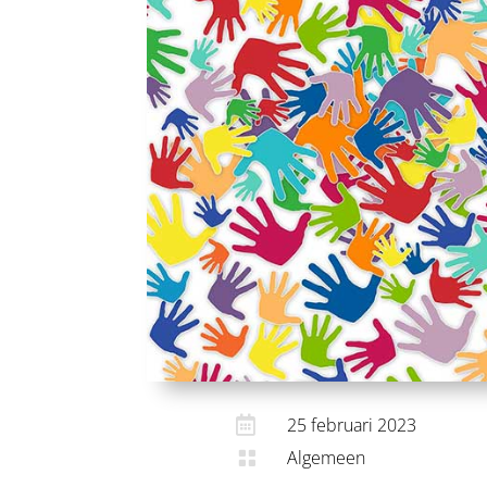

25 februari 2023
Algemeen
