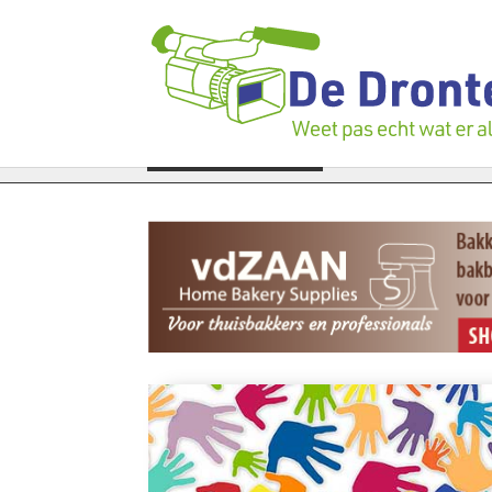
igen verloren te gaan: Voedselbank zoekt plukkers
LAATSTE NIEUWS
Politie z