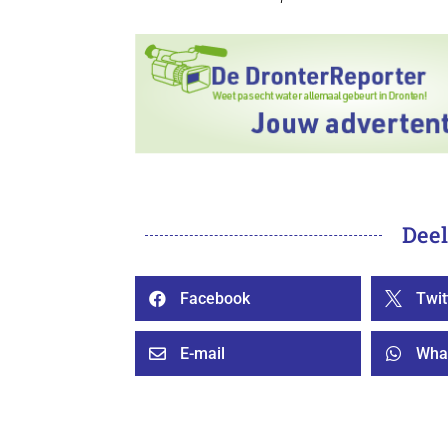
Deel
Facebook
Twit


E-mail
Wha

