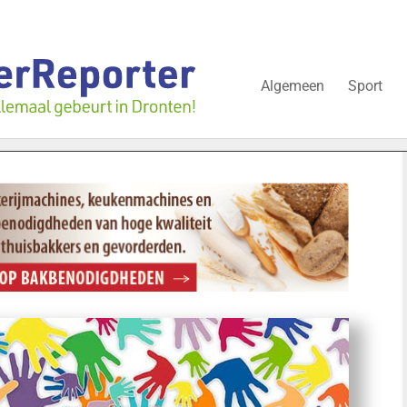
Algemeen
Sport
wijgt nog over onderzoek bedrijfspand: ‘Dat zal ook nog wel even