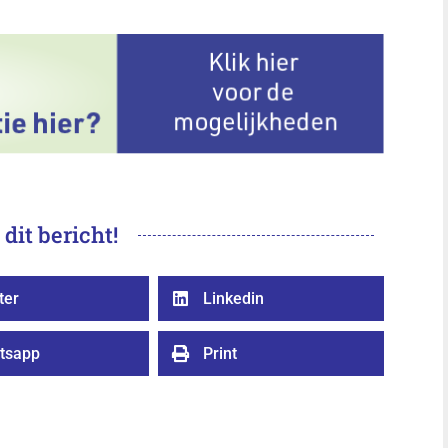
 dit bericht!
ter
Linkedin

tsapp
Print
