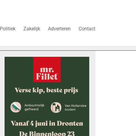
Politiek
Zakelijk
Adverteren
Contact
 duren’
Vier faillissementen in juli: deze bedrijven in Dronte