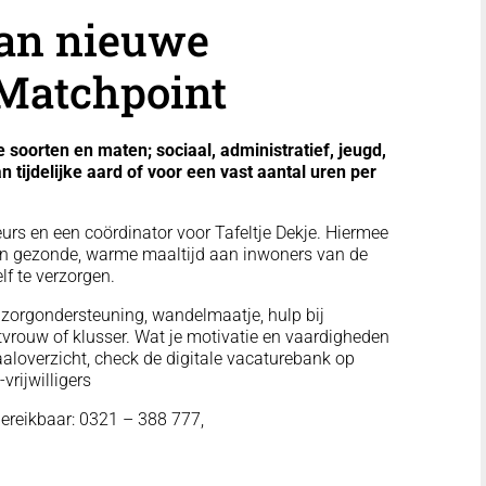
aan nieuwe
j Matchpoint
e soorten en maten; sociaal, administratief, jeugd,
 tijdelijke aard of voor een vast aantal uren per
urs en een coördinator voor Tafeltje Dekje. Hiermee
 een gezonde, warme maaltijd aan inwoners van de
elf te verzorgen.
elzorgondersteuning, wandelmaatje, hulp bij
tvrouw of klusser. Wat je motivatie en vaardigheden
otaaloverzicht, check de digitale vacaturebank op
rijwilligers
bereikbaar: 0321 – 388 777,