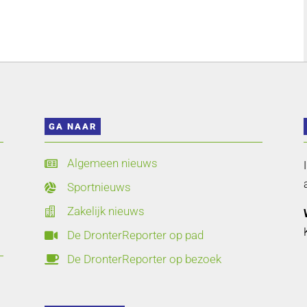
GA NAAR
Algemeen nieuws

Sportnieuws

Zakelijk nieuws

De DronterReporter op pad

De DronterReporter op bezoek
