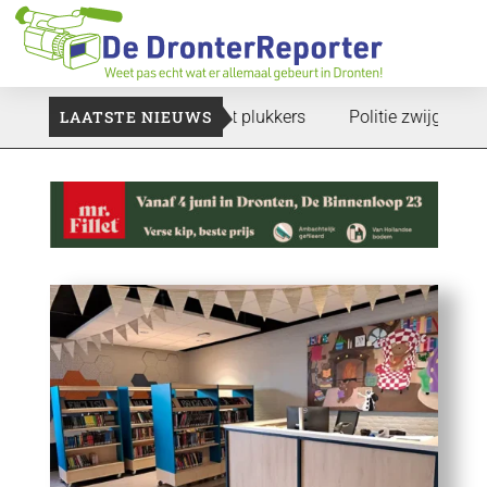
te gaan: Voedselbank zoekt plukkers
LAATSTE NIEUWS
Politie zwijgt nog over