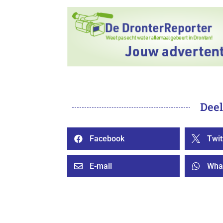
Deel
Facebook
Twit


E-mail
Wha

