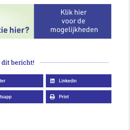
 dit bericht!
ter
Linkedin

tsapp
Print
