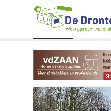
igen verloren te gaan: Voedselbank zoekt plukkers
LAATSTE NIEUWS
Politie 