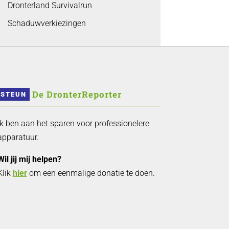
Dronterland Survivalrun
Schaduwverkiezingen
 De DronterReporter 
STEUN
Ik ben aan het sparen voor professionelere
apparatuur.
Wil jij mij helpen?
Klik
hier
om een eenmalige donatie te doen.