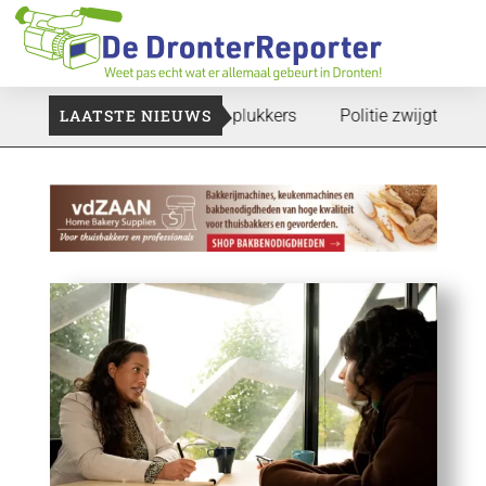
e gaan: Voedselbank zoekt plukkers
LAATSTE NIEUWS
Politie zwijgt nog over 