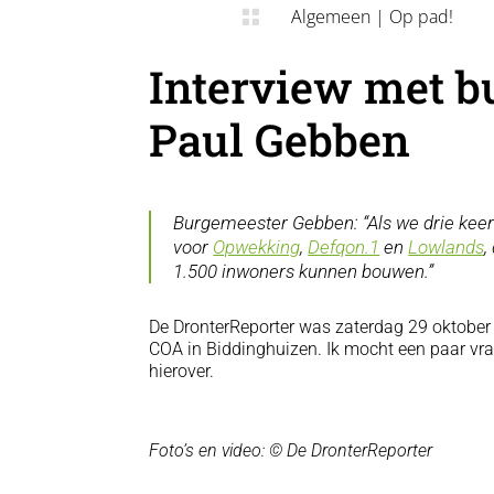
Algemeen
|
Op pad!

Interview met b
Paul Gebben
Burgemeester Gebben: “Als we drie keer
voor
Opwekking
,
Defqon.1
en
Lowlands
,
1.500 inwoners kunnen bouwen.”
De DronterReporter was zaterdag 29 oktober
COA in Biddinghuizen. Ik mocht een paar vr
hierover.
Foto’s en video: © De DronterReporter