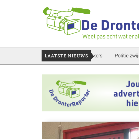
en te gaan: Voedselbank zoekt plukkers
LAATSTE NIEUWS
Politie zwijgt nog o