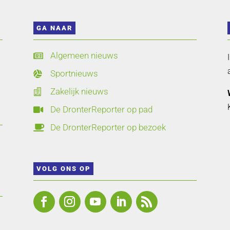
GA NAAR
Algemeen nieuws

Sportnieuws

Zakelijk nieuws

De DronterReporter op pad

De DronterReporter op bezoek

VOLG ONS OP