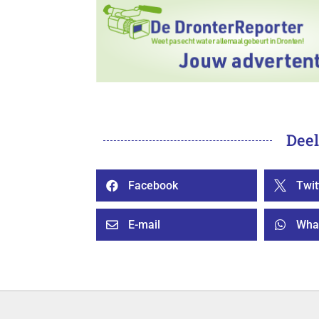
Deel
Facebook
Twit


E-mail
Wha

