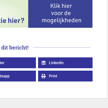
 dit bericht!
ter
Linkedin

tsapp
Print
