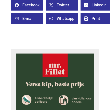
Facebook
Twitter
Linkedin



E-mail
Whatsapp
Print


