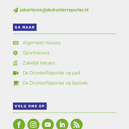
adverteren@dedronterreporter.nl

GA NAAR
Algemeen nieuws

Sportnieuws

Zakelijk nieuws

De DronterReporter op pad

De DronterReporter op bezoek

VOLG ONS OP