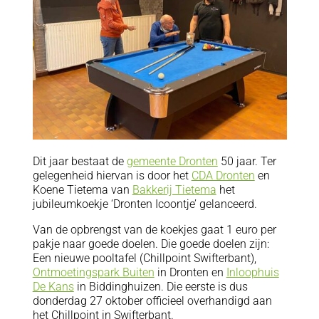
Dit jaar bestaat de
gemeente Dronten
50 jaar. Ter
gelegenheid hiervan is door het
CDA Dronten
en
Koene Tietema van
Bakkerij Tietema
het
jubileumkoekje ‘Dronten Icoontje’ gelanceerd.
Van de opbrengst van de koekjes gaat 1 euro per
pakje naar goede doelen. Die goede doelen zijn:
Een nieuwe pooltafel (Chillpoint Swifterbant),
Ontmoetingspark Buiten
in Dronten en
Inloophuis
De Kans
in Biddinghuizen. Die eerste is dus
donderdag 27 oktober officieel overhandigd aan
het Chillpoint in Swifterbant.