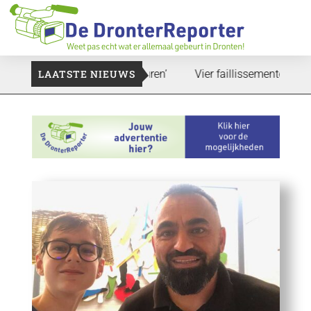
at zal ook nog wel even duren’
LAATSTE NIEUWS
Vier faillissementen in juli: