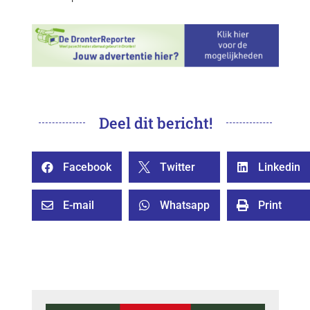
Deel dit bericht!
Facebook
Twitter
Linkedin



E-mail
Whatsapp
Print


