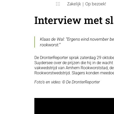
Zakelijk
|
Op bezoek!

Interview met s
Klaas de Wal: “Ergens eind november b
rookworst.”
De DronterReporter sprak zaterdag 29 oktobe
Suydersee over de prijzen die hij in de wach
vakwedstrijd
van Arnhem Rookworststad, de 
Rookworstwedstrijd. Slagers konden meedoen i
Foto’s en video: © De DronterReporter