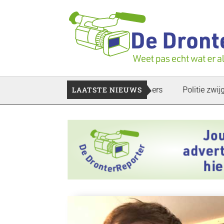
en te gaan: Voedselbank zoekt plukkers
LAATSTE NIEUWS
Politie zwijgt nog o