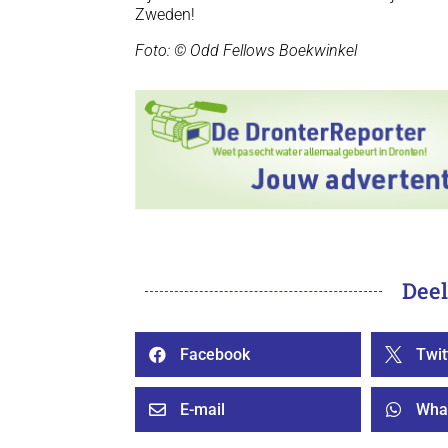
Zweden!
Foto: © Odd Fellows Boekwinkel
Deel
Facebook
Twit


E-mail
Wha

