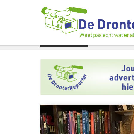
ek bedrijfspand: ‘Dat zal ook nog wel even duren’
LAATSTE NIEUWS
Vier faill