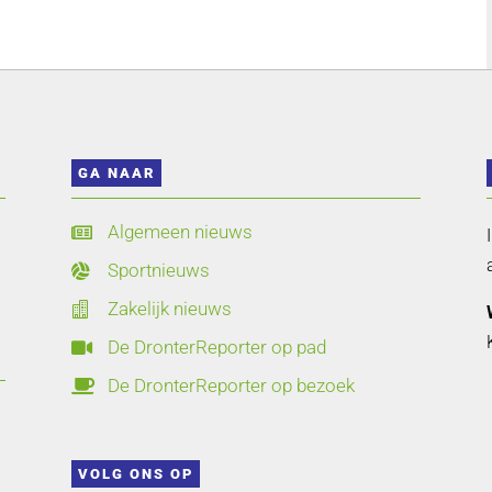
GA NAAR
Algemeen nieuws

Sportnieuws

Zakelijk nieuws

De DronterReporter op pad

De DronterReporter op bezoek

VOLG ONS OP