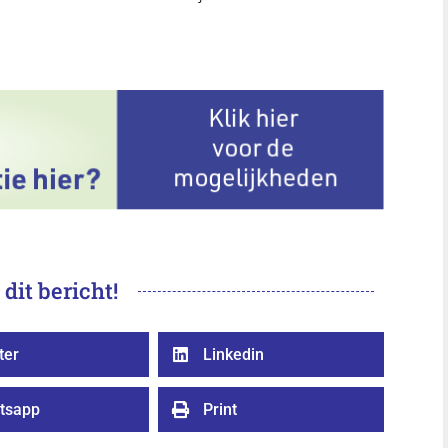
 dit bericht!
ter
Linkedin

tsapp
Print
