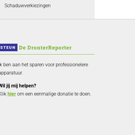
Schaduwverkiezingen
 De DronterReporter 
STEUN
Ik ben aan het sparen voor professionelere
apparatuur.
Wil jij mij helpen?
Klik
hier
om een eenmalige donatie te doen.