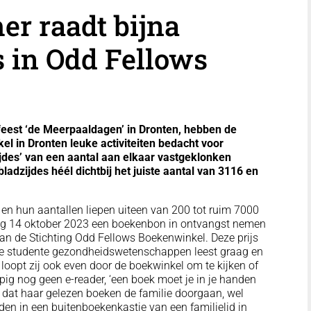
r raadt bijna
s in Odd Fellows
eest ‘de Meerpaaldagen’ in Dronten, hebben de
 in Dronten leuke activiteiten bedacht voor
jdes’ van een aantal aan elkaar vastgeklonken
dzijdes héél dichtbij het juiste aantal van 3116 en
en hun aantallen liepen uiteen van 200 tot ruim 7000
ag 14 oktober 2023 een boekenbon in ontvangst nemen
van de Stichting Odd Fellows Boekenwinkel. Deze prijs
ze studente gezondheidswetenschappen leest graag en
loopt zij ook even door de boekwinkel om te kijken of
opig nog geen e-reader, ‘een boek moet je in je handen
s dat haar gelezen boeken de familie doorgaan, wel
nden in een buitenboekenkastje van een familielid in