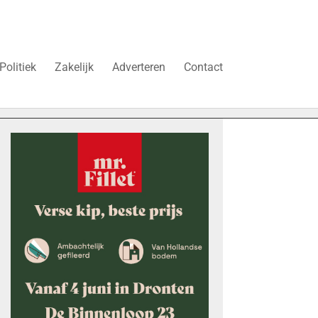
Politiek
Zakelijk
Adverteren
Contact
“Schrap deze belasting, anders stokt de woningbouw in Dron