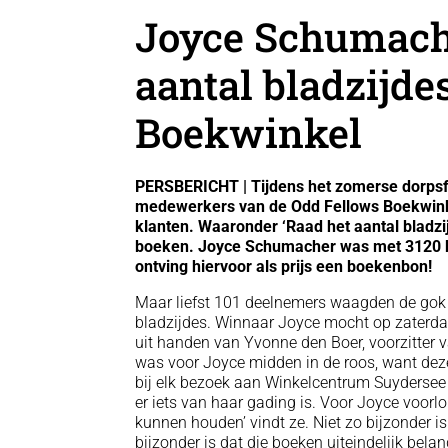
Joyce Schumache
aantal bladzijde
Boekwinkel
PERSBERICHT | Tijdens het zomerse dorpsf
medewerkers van de Odd Fellows Boekwinkel
klanten. Waaronder ‘Raad het aantal bladzi
boeken. Joyce Schumacher was met 3120 bla
ontving hiervoor als prijs een boekenbon!
Maar liefst 101 deelnemers waagden de gok 
bladzijdes. Winnaar Joyce mocht op zaterd
uit handen van Yvonne den Boer, voorzitter 
was voor Joyce midden in de roos, want de
bij elk bezoek aan Winkelcentrum Suydersee 
er iets van haar gading is. Voor Joyce voorl
kunnen houden’ vindt ze. Niet zo bijzonder i
bijzonder is dat die boeken uiteindelijk bela