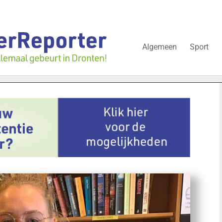
Algemeen
Sport
issementen in juli: deze bedrijven in Dronten gingen kopje onder