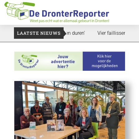
: ‘Dat zal ook nog wel even duren’
LAATSTE NIEUWS
Vier faillissementen in j