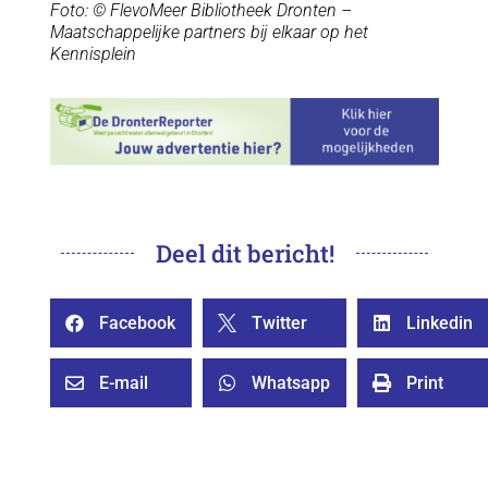
Foto: © FlevoMeer Bibliotheek Dronten –
Maatschappelijke partners bij elkaar op het
Kennisplein
Deel dit bericht!
Facebook
Twitter
Linkedin



E-mail
Whatsapp
Print


