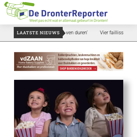
and: ‘Dat zal ook nog wel even duren’
LAATSTE NIEUWS
Vier faillissementen i