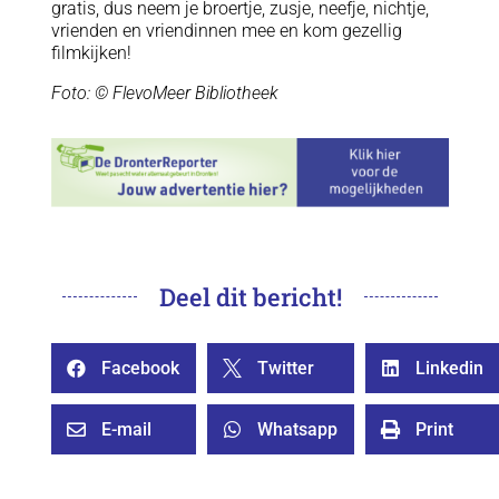
gratis, dus neem je broertje, zusje, neefje, nichtje,
vrienden en vriendinnen mee en kom gezellig
filmkijken!
Foto: © FlevoMeer Bibliotheek
Deel dit bericht!
Facebook
Twitter
Linkedin



E-mail
Whatsapp
Print


