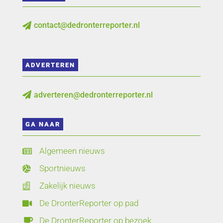
contact@dedronterreporter.nl

ADVERTEREN
adverteren@dedronterreporter.nl

GA NAAR
Algemeen nieuws

Sportnieuws

Zakelijk nieuws

De DronterReporter op pad

De DronterReporter op bezoek
