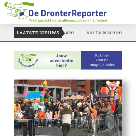
t zal ook nog wel even duren’
LAATSTE NIEUWS
Vier faillissementen in juli: d