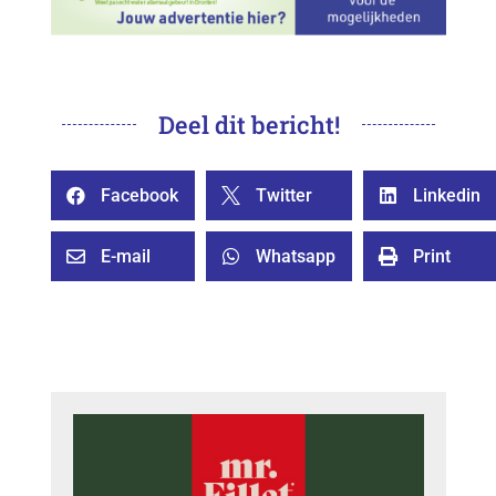
Deel dit bericht!
Facebook
Twitter
Linkedin



E-mail
Whatsapp
Print


