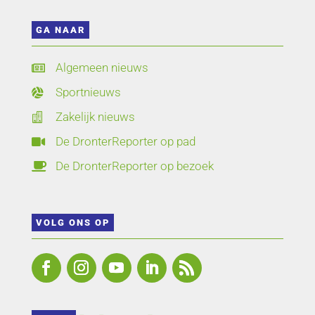
GA NAAR
Algemeen nieuws

Sportnieuws

Zakelijk nieuws

De DronterReporter op pad

De DronterReporter op bezoek

VOLG ONS OP