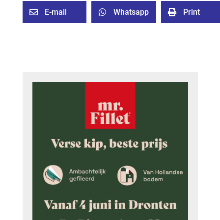
E-mail
Whatsapp
Print


