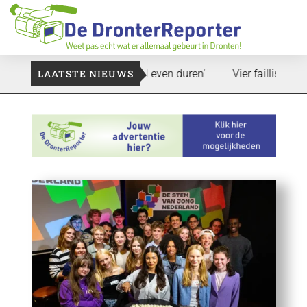
pand: ‘Dat zal ook nog wel even duren’
LAATSTE NIEUWS
Vier faillissementen 