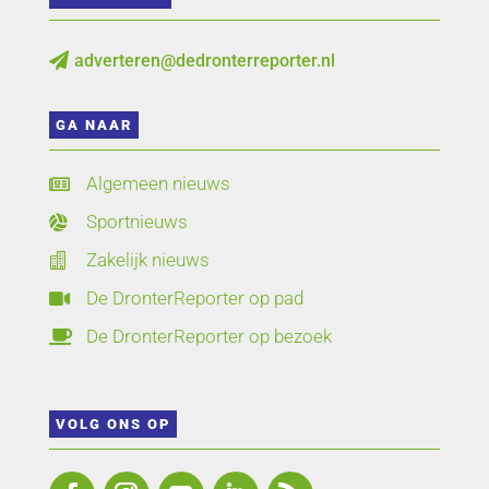
adverteren@dedronterreporter.nl

GA NAAR
Algemeen nieuws

Sportnieuws

Zakelijk nieuws

De DronterReporter op pad

De DronterReporter op bezoek

VOLG ONS OP