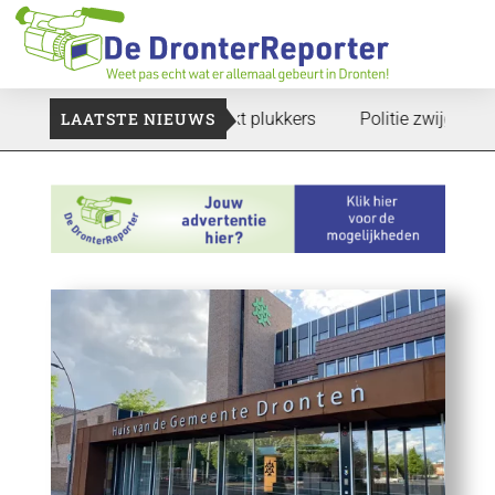
 te gaan: Voedselbank zoekt plukkers
LAATSTE NIEUWS
Politie zwijgt nog ove