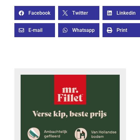
Facebook
Twitter
Linkedin



E-mail
Whatsapp
Print


