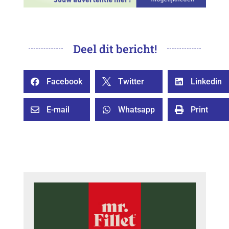
Deel dit bericht!
Facebook
Twitter
Linkedin



E-mail
Whatsapp
Print


