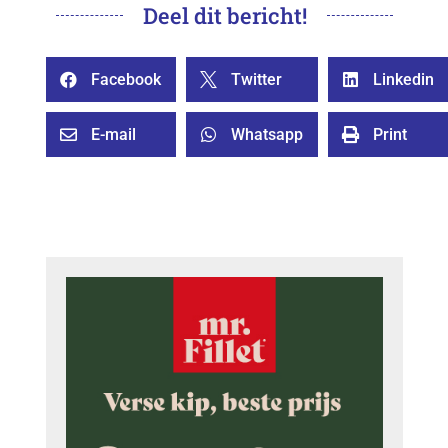
Deel dit bericht!
Facebook
Twitter
Linkedin



E-mail
Whatsapp
Print


