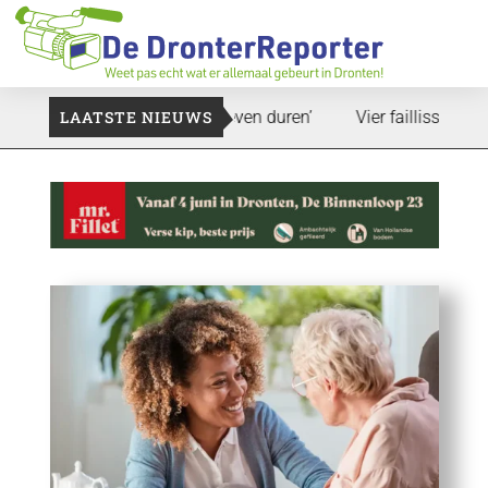
and: ‘Dat zal ook nog wel even duren’
LAATSTE NIEUWS
Vier faillissementen i