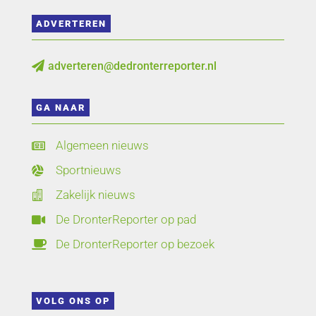
ADVERTEREN
adverteren@dedronterreporter.nl

GA NAAR
Algemeen nieuws

Sportnieuws

Zakelijk nieuws

De DronterReporter op pad

De DronterReporter op bezoek

VOLG ONS OP