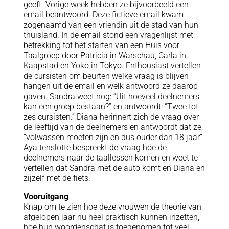
geeft. Vorige week hebben ze bijvoorbeeld een
email beantwoord. Deze fictieve email kwam
zogenaamd van een vriendin uit de stad van hun
thuisland. In de email stond een vragenlijst met
betrekking tot het starten van een Huis voor
Taalgroep door Patricia in Warschau, Carla in
Kaapstad en Yoko in Tokyo. Enthousiast vertellen
de cursisten om beurten welke vraag is blijven
hangen uit de email en welk antwoord ze daarop
gaven. Sandra weet nog: “Uit hoeveel deelnemers
kan een groep bestaan?” en antwoordt: “Twee tot
zes cursisten.” Diana herinnert zich de vraag over
de leeftijd van de deelnemers en antwoordt dat ze
“volwassen moeten zijn en dus ouder dan 18 jaar”.
Aya tenslotte bespreekt de vraag hóe de
deelnemers naar de taallessen komen en weet te
vertellen dat Sandra met de auto komt en Diana en
zijzelf met de fiets.
Vooruitgang
Knap om te zien hoe deze vrouwen de theorie van
afgelopen jaar nu heel praktisch kunnen inzetten,
hoe hun woordenschat is toegenomen tot veel