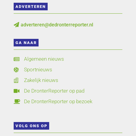
ADVERTEREN
adverteren@dedronterreporter.nl

GA NAAR
Algemeen nieuws

Sportnieuws

Zakelijk nieuws

De DronterReporter op pad

De DronterReporter op bezoek

VOLG ONS OP