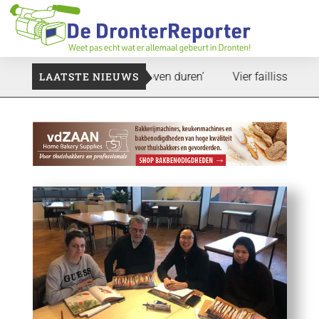
nd: ‘Dat zal ook nog wel even duren’
LAATSTE NIEUWS
Vier faillissementen in