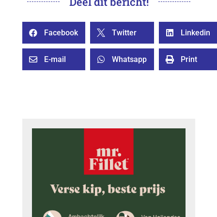
Deel dit bericht!
Facebook
Twitter
Linkedin



E-mail
Whatsapp
Print


