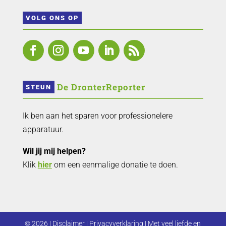
VOLG ONS OP
 De DronterReporter 
STEUN
Ik ben aan het sparen voor professionelere
apparatuur.
Wil jij mij helpen?
Klik
hier
om een eenmalige donatie te doen.
© 2026 |
Disclaimer
|
Privacyverklaring
| Met veel liefde en