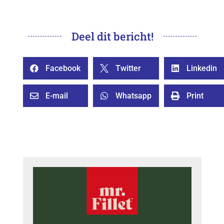
Deel dit bericht!
Facebook
Twitter
Linkedin



E-mail
Whatsapp
Print


